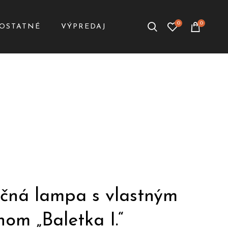
0
0
OSTATNÉ
VÝPREDAJ
čná lampa s vlastným
om „Baletka I.“