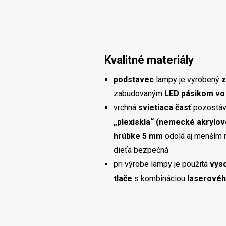
Kvalitné materiály
podstavec
lampy je vyrobený
z
zabudovaným
LED pásikom vo 
vrchná
svietiaca časť
pozostáv
„plexiskla“ (nemecké akrylov
hrúbke 5 mm
odolá aj menším 
dieťa bezpečná
pri výrobe lampy je použitá
vys
tlače
s kombináciou
laserovéh