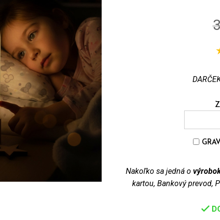
DARČEK
Z
GRAV
Nakoľko sa jedná o
výrobok
kartou, Bankový prevod, P
DO