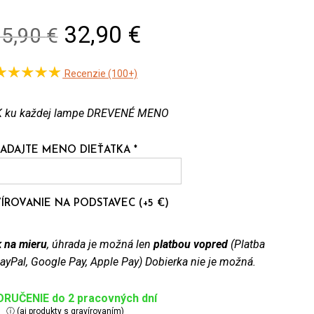
Original
Current
32,90
€
35,90
€
price
price
Recenzie (100+)
was:
is:
35,90 €.
32,90 €.
 ku každej lampe DREVENÉ MENO
ADAJTE MENO DIEŤATKA
*
ÍROVANIE NA PODSTAVEC (+5 €)
 na mieru
, úhrada je možná len
platbou vopred
(Platba
ayPal, Google Pay, Apple Pay) Dobierka nie je možná.
RUČENIE do 2 pracovných dní
ⓘ (aj produkty s gravírovaním)