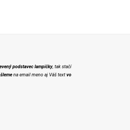
revený podstavec lampičky
, tak stačí
šleme
na email meno aj Váš text
vo