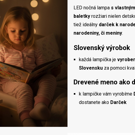
LED nočná lampa
s vlastný
baletky
rozžiari nielen detskú
tiež ideálny
darček k naroden
narodeniny, či meniny
.
Slovenský výrobok
každá lampička je
vyroben
Slovensku
za pomoci kvali
Drevené meno ako 
k lampičke vám vyrobíme
dostanete ako
Darček