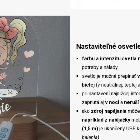
Nastaviteľné osvetl
farbu a intenzitu svetla
potreby a nálady
svetlo je možné prepínať
v
bielej
(v neutrálnej, teplej 
pri nastavení najnižšej in
zapnutá aj
v noci
a
neruší
ako
zdroj napájania
môžet
napríklad z nabíjačky
mob
(1,5 m)
je ukončený USB 
balenia)