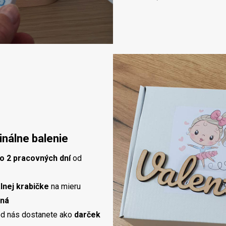
inálne balenie
o 2 pracovných dní
od
álnej krabičke
na mieru
ená
 od nás dostanete ako
darček