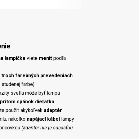
enie
 na lampičke
viete
meniť
podľa
 troch farebných prevedeniach
a studenej farbe)
tenzity svetla môže byť lampa
 pritom spánok dieťatka
e použiť akýkoľvek
adaptér
ilu, nakoľko
napájací kábel
lampy
koncovkou
(adaptér nie je súčasťou