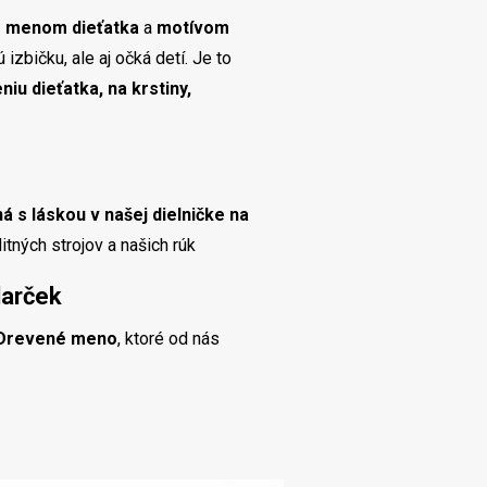
m menom dieťatka
a
motívom
 izbičku, ale aj očká detí. Je to
iu dieťatka, na krstiny,
á s láskou v našej dielničke na
tných strojov a našich rúk
darček
Drevené meno
, ktoré od nás