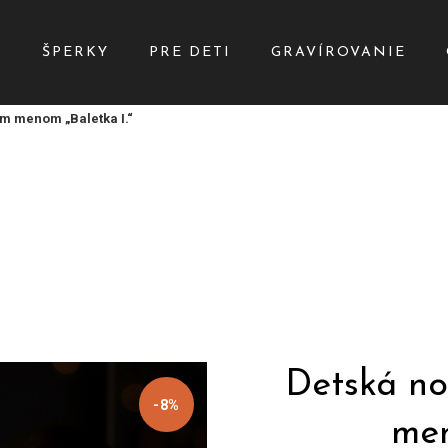
Y
ŠPERKY
PRE DETI
GRAVÍROVANIE
m menom „Baletka I.“
Detská no
-8%
men