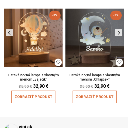
-8%
-8%
Detská nočná lampa s vlastným
Detská nočná lampa s vlastným
menom „Zajačik“
menom „Chlapček“
Original
Current
Original
Current
32,90
€
32,90
€
35,90
€
35,90
€
price
price
price
price
was:
is:
was:
is:
ZOBRAZIŤ PRODUKT
ZOBRAZIŤ PRODUKT
35,90 €.
32,90 €.
35,90 €.
32,90 €.
vini.sk