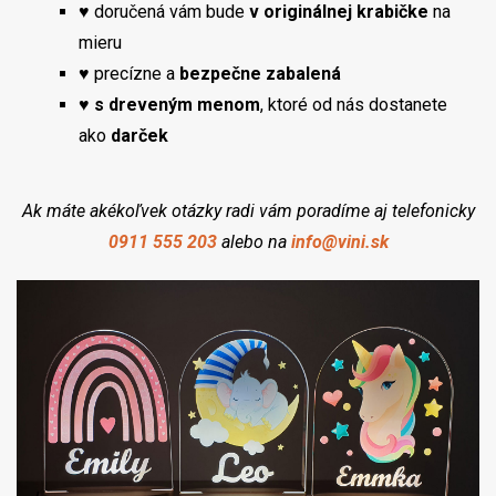
♥ doručená vám bude
v originálnej krabičke
na
mieru
♥ precízne a
bezpečne zabalená
♥
s dreveným menom
, ktoré od nás dostanete
ako
darček
Ak máte akékoľvek otázky radi vám poradíme aj telefonicky
0911 555 203
alebo na
info@vini.sk