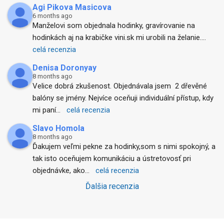
Agi Pikova Masicova
6 months ago
Manželovi som objednala hodinky, gravírovanie na 
hodinkách aj na krabičke vini.sk mi urobili na želanie.
... 
celá recenzia
Denisa Doronyay
8 months ago
Velice dobrá zkušenost. Objednávala jsem  2 dřevěné 
balóny se jmény. Nejvíce oceňuji individuální přístup, kdy 
mi paní
... 
celá recenzia
Slavo Homola
8 months ago
Ďakujem veľmi pekne za hodinky,som s nimi spokojný, a 
tak isto oceňujem komunikáciu a ústretovosť pri 
objednávke, ako
... 
celá recenzia
Ďalšia recenzia