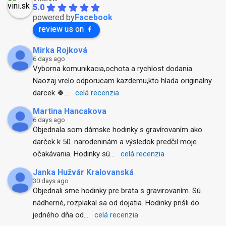
5.0
powered by
Facebook
review us on
Mirka Rojková
6 days ago
Vyborna komunikacia,ochota a rychlost dodania. 
Naozaj vrelo odporucam kazdemu,kto hlada originalny 
darcek 🍀
... 
celá recenzia
Martina Hancakova
6 days ago
Objednala som dámske hodinky s gravírovaním ako 
darček k 50. narodeninám a výsledok predčil moje 
očakávania. Hodinky sú
... 
celá recenzia
Janka Hužvár Kralovanská
30 days ago
Objednali sme hodinky pre brata s gravirovaním. Sú 
nádherné, rozplakal sa od dojatia. Hodinky prišli do 
jedného dňa od
... 
celá recenzia