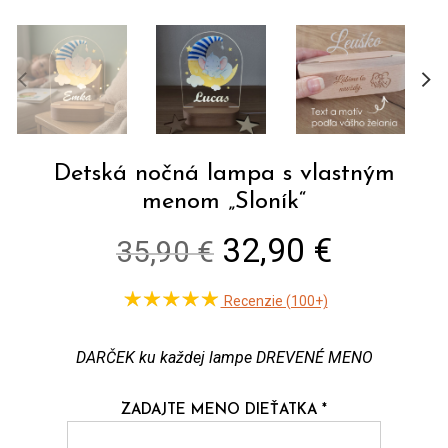
Detská nočná lampa s vlastným
menom „Sloník“
Original
Current
32,90 €
35,90 €
price
price
Recenzie (100+)
was:
is:
35,90 €.
32,90 €
DARČEK ku každej lampe DREVENÉ MENO
ZADAJTE MENO DIEŤATKA
*