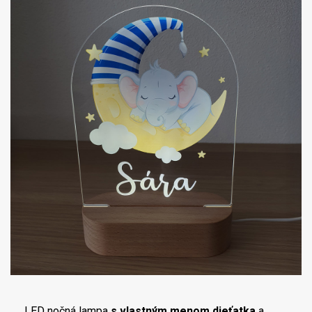
LED nočná lampa
s vlastným menom dieťatka
a