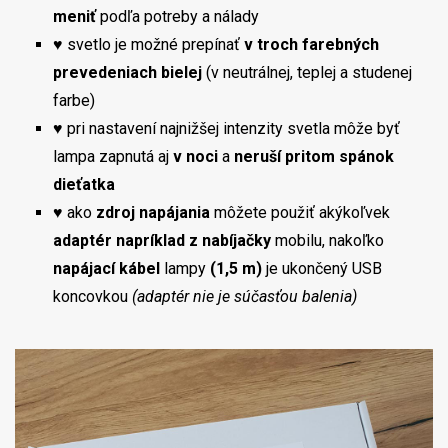
meniť
podľa potreby a nálady
♥ svetlo je možné prepínať
v troch farebných
prevedeniach bielej
(v neutrálnej, teplej a studenej
farbe)
♥ pri nastavení najnižšej intenzity svetla môže byť
lampa zapnutá aj
v noci
a
neruší pritom spánok
dieťatka
♥ ako
zdroj napájania
môžete použiť akýkoľvek
adaptér napríklad z nabíjačky
mobilu, nakoľko
napájací kábel
lampy
(1,5 m)
je ukončený USB
koncovkou
(adaptér nie je súčasťou balenia)