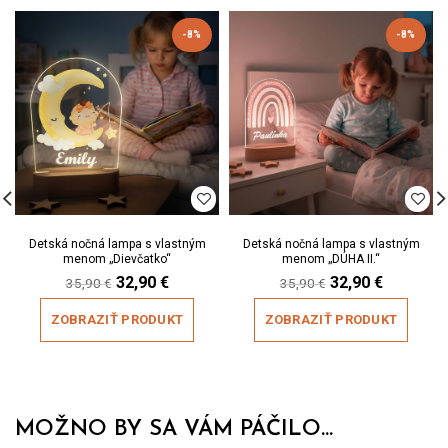
-8%
-8%
Detská nočná lampa s vlastným
Detská nočná lampa s vlastným
menom „Dievčatko“
menom „DÚHA II.“
Original
Current
Original
Current
32,90
€
32,90
€
35,90
€
35,90
€
price
price
price
price
was:
is:
was:
is:
ZOBRAZIŤ PRODUKT
ZOBRAZIŤ PRODUKT
35,90 €.
32,90 €.
35,90 €.
32,90 €.
MOŽNO BY SA VÁM PÁČILO...