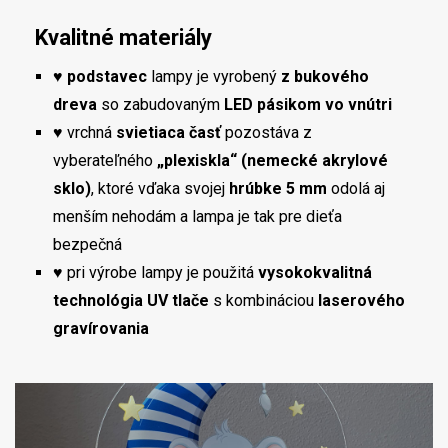
Kvalitné materiály
♥
podstavec
lampy je vyrobený
z bukového
dreva
so zabudovaným
LED pásikom vo vnútri
♥ vrchná
svietiaca časť
pozostáva z
vyberateľného
„plexiskla“ (nemecké akrylové
sklo)
, ktoré vďaka svojej
hrúbke 5 mm
odolá aj
menším nehodám a lampa je tak pre dieťa
bezpečná
♥ pri výrobe lampy je použitá
vysokokvalitná
technológia UV tlače
s kombináciou
laserového
gravírovania