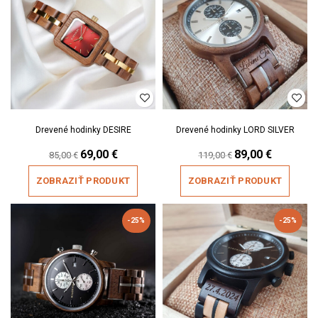
Drevené hodinky DESIRE
Drevené hodinky LORD SILVER
Original
69,00
€
Current
Original
89,00
€
Current
85,00
€
119,00
€
price
price
price
price
was:
is:
was:
is:
ZOBRAZIŤ PRODUKT
ZOBRAZIŤ PRODUKT
85,00 €.
69,00 €.
119,00 €.
89,00 €.
-25%
-25%