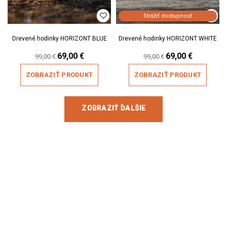
Strážiť dostupnosť
Drevené hodinky HORIZONT BLUE
Drevené hodinky HORIZONT WHITE
Original
69,00
€
Current
Original
69,00
€
Current
99,00
€
99,00
€
price
price
price
price
was:
is:
was:
is:
ZOBRAZIŤ PRODUKT
ZOBRAZIŤ PRODUKT
99,00 €.
69,00 €.
99,00 €.
69,00 €.