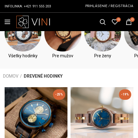
INFOLINKA:
+421 911 555 203
PRIHLÁSENIE / REGISTRÁCIA
0
0
DREVENÉ HODINKY
Všetky hodinky
Pre mužov
Pre ženy
P
DOMOV
DREVENÉ HODINKY
-25%
-19%