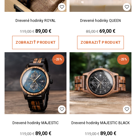
Drevené hodinky ROYAL
Drevené hodinky QUEEN
Original
89,00
€
Current
Original
69,00
€
Current
119,00
€
85,00
€
price
price
price
price
was:
is:
was:
is:
ZOBRAZIŤ PRODUKT
ZOBRAZIŤ PRODUKT
119,00 €.
89,00 €.
85,00 €.
69,00 €.
-25%
-25%
Drevené hodinky MAJESTIC
Drevené hodinky MAJESTIC BLACK
Original
89,00
€
Current
Original
89,00
€
Current
119,00
€
119,00
€