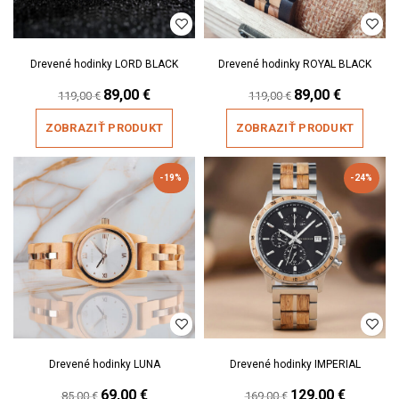
Drevené hodinky LORD BLACK
Drevené hodinky ROYAL BLACK
Original
89,00
€
Current
Original
89,00
€
Current
119,00
€
119,00
€
price
price
price
price
was:
is:
was:
is:
ZOBRAZIŤ PRODUKT
ZOBRAZIŤ PRODUKT
119,00 €.
89,00 €.
119,00 €.
89,00 €.
-19%
-24%
Drevené hodinky LUNA
Drevené hodinky IMPERIAL
Original
69,00
€
Current
Original
129,00
€
Current
85,00
€
169,00
€