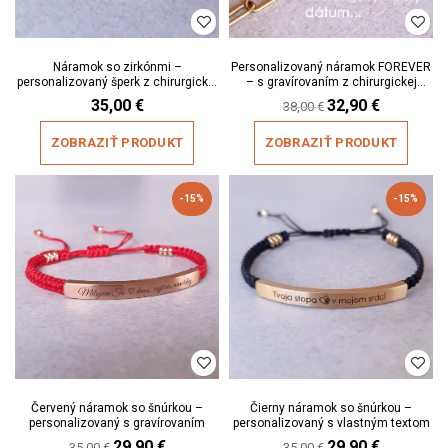
Náramok so zirkónmi –
Personalizovaný náramok FOREVER
personalizovaný šperk z chirurgickej
– s gravírovaním z chirurgickej
ocele
ocele
35,00
€
Original
32,90
€
Current
38,00
€
price
price
was:
is:
ZOBRAZIŤ PRODUKT
ZOBRAZIŤ PRODUKT
38,00 €.
32,90 €.
-15%
-15%
Červený náramok so šnúrkou –
Čierny náramok so šnúrkou –
personalizovaný s gravírovaním
personalizovaný s vlastným textom
Original
29,90
€
Current
Original
29,90
€
Current
35,00
€
35,00
€