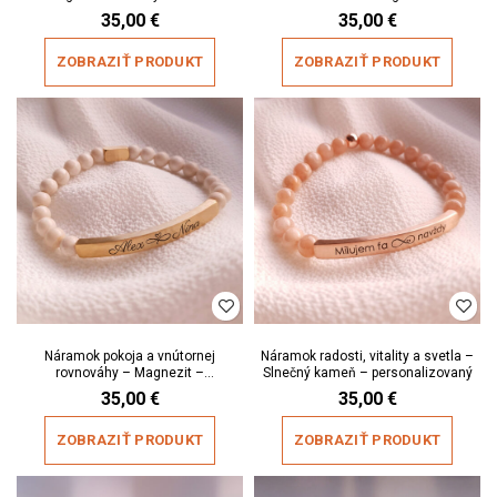
personalizovaný
personalizovaný
35,00
€
35,00
€
ZOBRAZIŤ PRODUKT
ZOBRAZIŤ PRODUKT
Náramok pokoja a vnútornej
Náramok radosti, vitality a svetla –
rovnováhy – Magnezit –
Slnečný kameň – personalizovaný
personalizovaný
35,00
€
35,00
€
ZOBRAZIŤ PRODUKT
ZOBRAZIŤ PRODUKT