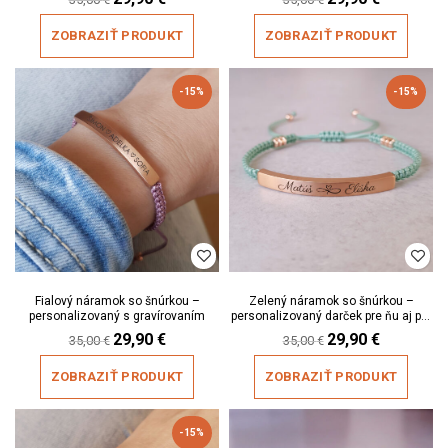
price
price
price
price
was:
is:
was:
is:
ZOBRAZIŤ PRODUKT
ZOBRAZIŤ PRODUKT
35,00 €.
29,90 €.
35,00 €.
29,90 €.
-15%
-15%
Fialový náramok so šnúrkou –
Zelený náramok so šnúrkou –
personalizovaný s gravírovaním
personalizovaný darček pre ňu aj pre
neho
Original
29,90
€
Current
Original
29,90
€
Current
35,00
€
35,00
€
price
price
price
price
was:
is:
was:
is:
ZOBRAZIŤ PRODUKT
ZOBRAZIŤ PRODUKT
35,00 €.
29,90 €.
35,00 €.
29,90 €.
-15%