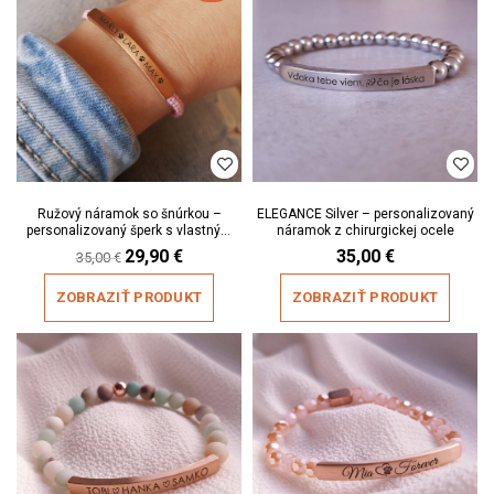
Ružový náramok so šnúrkou –
ELEGANCE Silver – personalizovaný
personalizovaný šperk s vlastným
náramok z chirurgickej ocele
textom
Original
29,90
€
Current
35,00
€
35,00
€
price
price
was:
is:
ZOBRAZIŤ PRODUKT
ZOBRAZIŤ PRODUKT
35,00 €.
29,90 €.