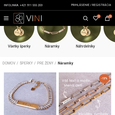
INFOLINKA:
+421 911 555 203
PRIHLÁSENIE / REGISTRÁCIA
0
0
NÁRAMKY
Všetky šperky
Náramky
Náhrdelníky
DOMOV
ŠPERKY
PRE ŽENY
Náramky
-13%