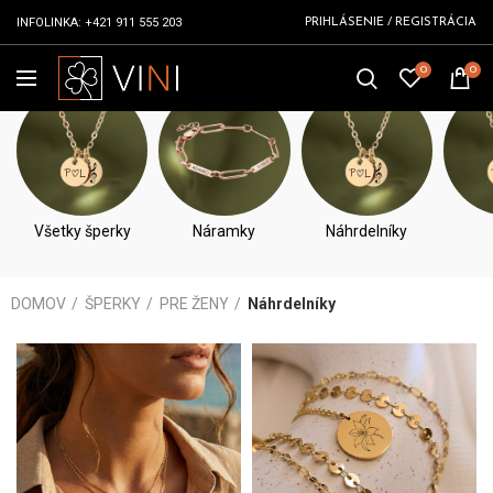
INFOLINKA:
+421 911 555 203
PRIHLÁSENIE / REGISTRÁCIA
0
0
NÁHRDELNÍKY
Všetky šperky
Náramky
Náhrdelníky
DOMOV
ŠPERKY
PRE ŽENY
Náhrdelníky