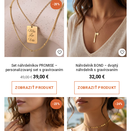
-20%
Set náhrdelníkov PROMISE –
Náhrdelník BOND – dvojitý
personalizovaný set s gravírovaním
náhrdelník s gravírovaním
Original
39,00
€
Current
32,00
€
49,00
€
price
price
was:
is:
ZOBRAZIŤ PRODUKT
ZOBRAZIŤ PRODUKT
49,00 €.
39,00 €.
-23%
-24%