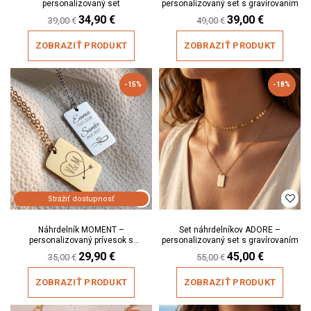
personalizovaný set
personalizovaný set s gravírovaním
Original
34,90
€
Current
Original
39,00
€
Current
39,00
€
49,00
€
price
price
price
price
was:
is:
was:
is:
ZOBRAZIŤ PRODUKT
ZOBRAZIŤ PRODUKT
39,00 €.
34,90 €.
49,00 €.
39,00 €.
-15%
-18%
Strážiť dostupnosť
Náhrdelník MOMENT –
Set náhrdelníkov ADORE –
personalizovaný prívesok s
personalizovaný set s gravírovaním
gravírovaním
Original
29,90
€
Current
Original
45,00
€
Current
35,00
€
55,00
€
price
price
price
price
was:
is:
was:
is:
ZOBRAZIŤ PRODUKT
ZOBRAZIŤ PRODUKT
35,00 €.
29,90 €.
55,00 €.
45,00 €.