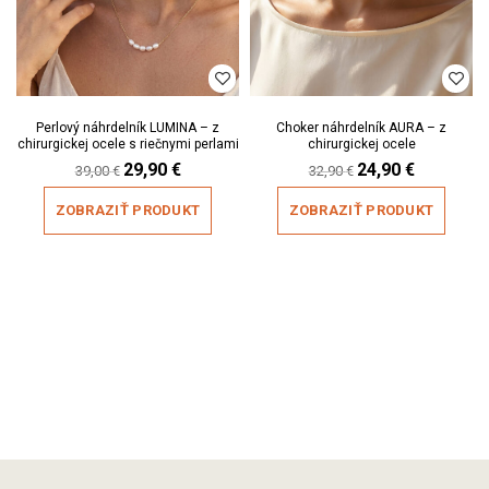
Perlový náhrdelník LUMINA – z
Choker náhrdelník AURA – z
chirurgickej ocele s riečnymi perlami
chirurgickej ocele
Original
29,90
€
Current
Original
24,90
€
Current
39,00
€
32,90
€
price
price
price
price
was:
is:
was:
is:
ZOBRAZIŤ PRODUKT
ZOBRAZIŤ PRODUKT
39,00 €.
29,90 €.
32,90 €.
24,90 €.