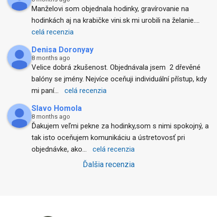
Manželovi som objednala hodinky, gravírovanie na 
hodinkách aj na krabičke vini.sk mi urobili na želanie.
... 
celá recenzia
Denisa Doronyay
8 months ago
Velice dobrá zkušenost. Objednávala jsem  2 dřevěné 
balóny se jmény. Nejvíce oceňuji individuální přístup, kdy 
mi paní
... 
celá recenzia
Slavo Homola
8 months ago
Ďakujem veľmi pekne za hodinky,som s nimi spokojný, a 
tak isto oceňujem komunikáciu a ústretovosť pri 
objednávke, ako
... 
celá recenzia
Ďalšia recenzia