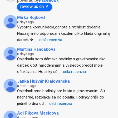
powered by
Facebook
review us on
Mirka Rojková
6 days ago
Vyborna komunikacia,ochota a rychlost dodania. 
Naozaj vrelo odporucam kazdemu,kto hlada originalny 
darcek 🍀
... 
celá recenzia
Martina Hancakova
6 days ago
Objednala som dámske hodinky s gravírovaním ako 
darček k 50. narodeninám a výsledok predčil moje 
očakávania. Hodinky sú
... 
celá recenzia
Janka Hužvár Kralovanská
a month ago
Objednali sme hodinky pre brata s gravirovaním. Sú 
nádherné, rozplakal sa od dojatia. Hodinky prišli do 
jedného dňa od
... 
celá recenzia
Agi Pikova Masicova
6 months ago