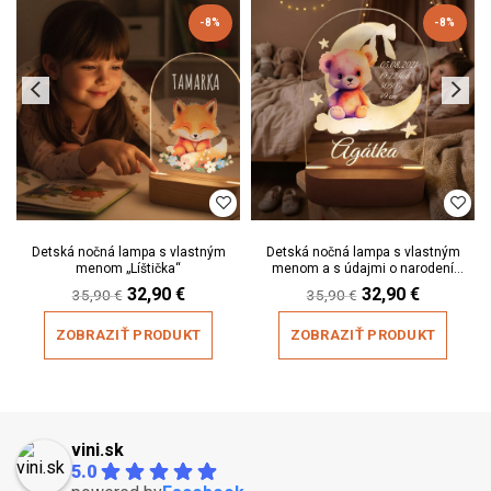
-8%
-8%
Detská nočná lampa s vlastným
Detská nočná lampa s vlastným
menom „Líštička“
menom a s údajmi o narodení
„Macík I.“
Original
Current
Original
Current
32,90
€
32,90
€
35,90
€
35,90
€
price
price
price
price
was:
is:
was:
is:
ZOBRAZIŤ PRODUKT
ZOBRAZIŤ PRODUKT
35,90 €.
32,90 €.
35,90 €.
32,90 €.
vini.sk
5.0