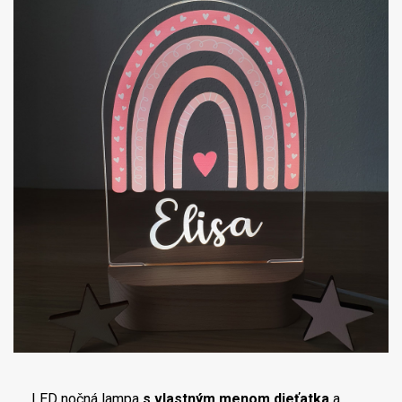
LED nočná lampa
s vlastným menom dieťatka
a