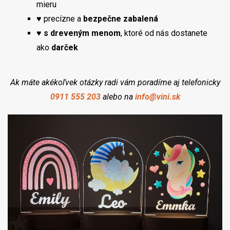
mieru
♥ precízne a
bezpečne zabalená
♥
s dreveným menom
, ktoré od nás dostanete
ako
darček
Ak máte akékoľvek otázky radi vám poradíme aj telefonicky
0911 555 203
alebo na
info@vini.sk