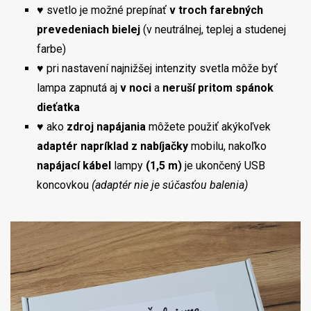
♥ svetlo je možné prepínať
v troch farebných
prevedeniach bielej
(v neutrálnej, teplej a studenej
farbe)
♥ pri nastavení najnižšej intenzity svetla môže byť
lampa zapnutá aj
v noci
a
neruší pritom spánok
dieťatka
♥ ako
zdroj napájania
môžete použiť akýkoľvek
adaptér napríklad z nabíjačky
mobilu, nakoľko
napájací kábel
lampy
(1,5 m)
je ukončený USB
koncovkou
(adaptér nie je súčasťou balenia)