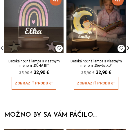
-8%
-8%
Detská nočná lampa s vlastným
Detská nočná lampa s vlastným
menom „DÚHA III.“
menom „Dievčatko“
Original
Current
Original
Current
32,90
€
32,90
€
35,90
€
35,90
€
price
price
price
price
was:
is:
was:
is:
ZOBRAZIŤ PRODUKT
ZOBRAZIŤ PRODUKT
35,90 €.
32,90 €.
35,90 €.
32,90 €.
MOŽNO BY SA VÁM PÁČILO...