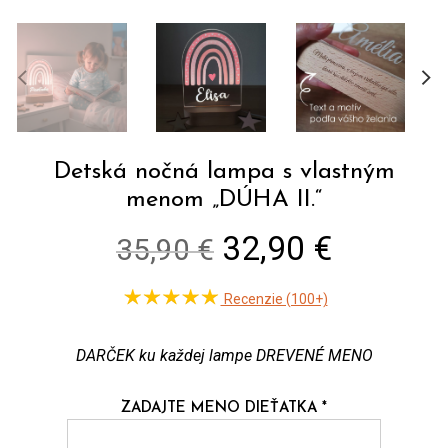
Detská nočná lampa s vlastným
menom „DÚHA II.“
Original
Current
32,90 €
35,90 €
price
price
Recenzie (100+)
was:
is:
35,90 €.
32,90 €
DARČEK ku každej lampe DREVENÉ MENO
ZADAJTE MENO DIEŤATKA
*