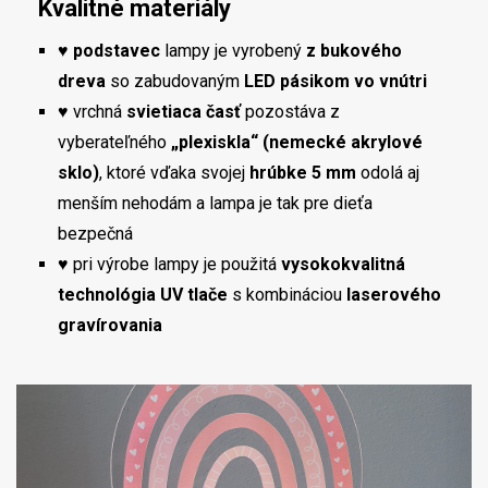
Kvalitné materiály
♥
podstavec
lampy je vyrobený
z bukového
dreva
so zabudovaným
LED pásikom vo vnútri
♥ vrchná
svietiaca časť
pozostáva z
vyberateľného
„plexiskla“ (nemecké akrylové
sklo)
, ktoré vďaka svojej
hrúbke 5 mm
odolá aj
menším nehodám a lampa je tak pre dieťa
bezpečná
♥ pri výrobe lampy je použitá
vysokokvalitná
technológia UV tlače
s kombináciou
laserového
gravírovania