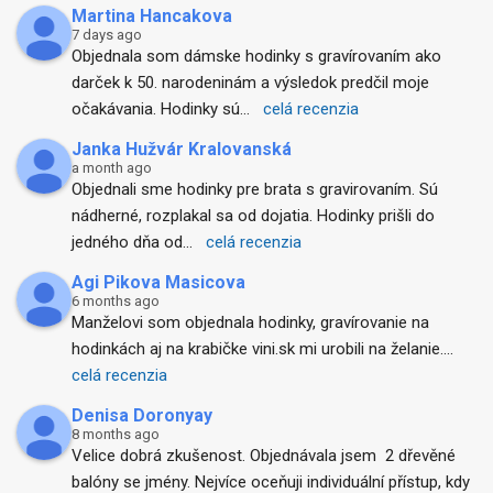
Martina Hancakova
7 days ago
Objednala som dámske hodinky s gravírovaním ako 
darček k 50. narodeninám a výsledok predčil moje 
očakávania. Hodinky sú
... 
celá recenzia
Janka Hužvár Kralovanská
a month ago
Objednali sme hodinky pre brata s gravirovaním. Sú 
nádherné, rozplakal sa od dojatia. Hodinky prišli do 
jedného dňa od
... 
celá recenzia
Agi Pikova Masicova
6 months ago
Manželovi som objednala hodinky, gravírovanie na 
hodinkách aj na krabičke vini.sk mi urobili na želanie.
... 
celá recenzia
Denisa Doronyay
8 months ago
Velice dobrá zkušenost. Objednávala jsem  2 dřevěné 
balóny se jmény. Nejvíce oceňuji individuální přístup, kdy 