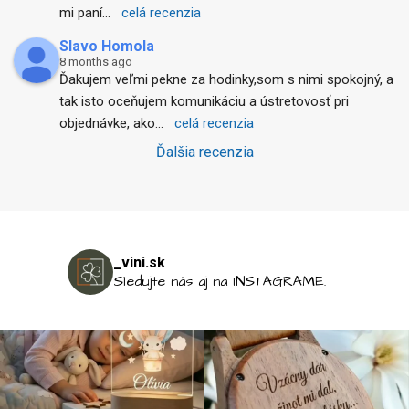
mi paní
... 
celá recenzia
Slavo Homola
8 months ago
Ďakujem veľmi pekne za hodinky,som s nimi spokojný, a 
tak isto oceňujem komunikáciu a ústretovosť pri 
objednávke, ako
... 
celá recenzia
Ďalšia recenzia
_vini.sk
Sledujte nás aj na INSTAGRAME.