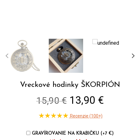
Vreckové hodinky ŠKORPIÓN
Original
Current
13,90 €
15,90 €
price
price
Recenzie (100+)
was:
is:
15,90 €.
13,90 €
GRAVÍROVANIE NA KRABIČKU (+7 €)