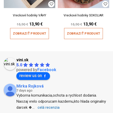
Vreckové hodinky VÁHY
Vreckové hodinky SOKOLIAR
Original
Current
Original
Current
13,90
€
13,90
€
15,90
€
15,90
€
price
price
price
price
was:
is:
was:
is:
ZOBRAZIŤ PRODUKT
ZOBRAZIŤ PRODUKT
15,90 €.
13,90 €.
15,90 €.
13,90 €.
vini.sk
5.0
powered by
Facebook
review us on
Mirka Rojková
7 days ago
Vyborna komunikacia,ochota a rychlost dodania. 
Naozaj vrelo odporucam kazdemu,kto hlada originalny 
darcek 🍀
... 
celá recenzia