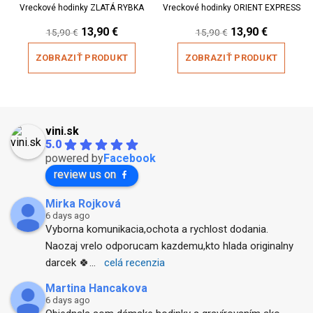
Vreckové hodinky ZLATÁ RYBKA
Vreckové hodinky ORIENT EXPRESS
Original
Current
Original
Current
13,90
€
13,90
€
15,90
€
15,90
€
price
price
price
price
was:
is:
was:
is:
ZOBRAZIŤ PRODUKT
ZOBRAZIŤ PRODUKT
15,90 €.
13,90 €.
15,90 €.
13,90 €.
vini.sk
5.0
powered by
Facebook
review us on
Mirka Rojková
6 days ago
Vyborna komunikacia,ochota a rychlost dodania. 
Naozaj vrelo odporucam kazdemu,kto hlada originalny 
darcek 🍀
... 
celá recenzia
Martina Hancakova
6 days ago