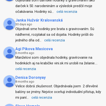
Objednala som dámske hodinky s gravírovaním ako 
darček k 50. narodeninám a výsledok predčil moje 
očakávania. Hodinky sú
... 
celá recenzia
Janka Hužvár Kralovanská
30 days ago
Objednali sme hodinky pre brata s gravirovaním. Sú 
nádherné, rozplakal sa od dojatia. Hodinky prišli do 
jedného dňa od
... 
celá recenzia
Agi Pikova Masicova
6 months ago
Manželovi som objednala hodinky, gravírovanie na 
hodinkách aj na krabičke vini.sk mi urobili na želanie.
... 
celá recenzia
Denisa Doronyay
8 months ago
Velice dobrá zkušenost. Objednávala jsem  2 dřevěné 
balóny se jmény. Nejvíce oceňuji individuální přístup, kdy 
mi paní
... 
celá recenzia