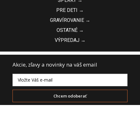
ŠPERKY →
PRE DETI →
GRAVÍROVANIE →
OSTATNÉ →
VÝPREDAJ →
Akcie, zľavy a novinky na váš email
Chcem odoberať
Súhlasím so spracovaním osobných údajov
+421 911 555 203
info@vini.sk