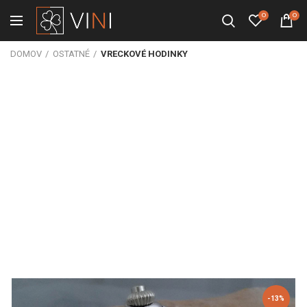
0
0
DOMOV
OSTATNÉ
VRECKOVÉ HODINKY
-13%