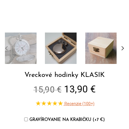
Vreckové hodinky KLASIK
Original
Current
13,90 €
15,90 €
price
price
Recenzie (100+)
was:
is:
15,90 €.
13,90 €
GRAVÍROVANIE NA KRABIČKU (+7 €)