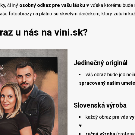
ky, či iný
osobný odkaz pre vašu lásku
♥ vďaka ktorému bude ni
aše fotoobrazy na plátno sú skvelým darčekom, ktorý zútulní k
raz u nás na vini.sk?
Jedinečný originál
váš obraz bude jedinečn
spracovaný našim umel
Slovenská výroba
každý obraz pre vás
vy
♥
ručná výroba
(profesi