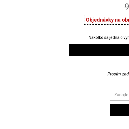
9
Prosím zada