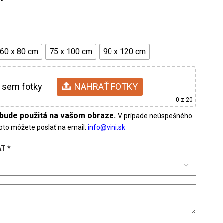
60 x 80 cm
75 x 100 cm
90 x 120 cm
 sem fotky
NAHRAŤ FOTKY
0
z 20
V prípade neúspešného
foto môžete poslať na email:
AT
*