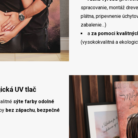
spracovanie, montáž dreve
plátna, pripevnenie úchyt
zabalenie…)
a
za pomoci kvalitných
(vysokokvalitná a ekologic
ická UV tlač
alitné
sýte farby odolné
rby
bez zápachu
,
bezpečné