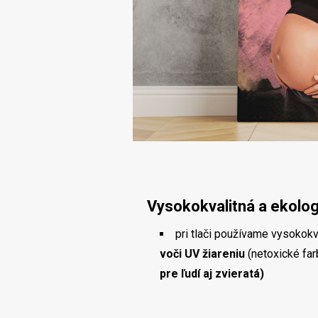
Vysokokvalitná a ekolog
pri tlači používame vysokokv
voči UV žiareniu
(netoxické fa
pre ľudí aj zvieratá)