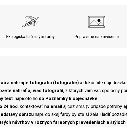
Ekologická tlač a sýte farby
Pripravené na zavesenie
ôb a nahrajte fotografiu (fotografie)
a dokončite objednávku
žete nahrať aj viac fotografií
, z ktorých vám váš spoločný por
ný text
, napíšete ho
do Poznámky k objednávke
o 24 hod.
kontaktovať
na email
aj cez sms (v prípade potreby
a
redstavy obrazu
napr. do akej farby by ste si želali ladiť poza
rých návrhov v rôznych farebných prevedeniach a štýloch 