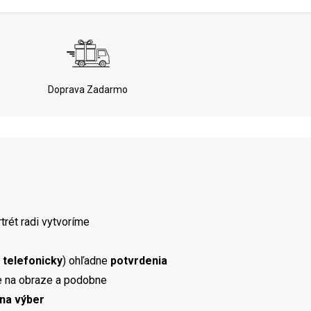
Doprava Zadarmo
trét radi vytvoríme
j telefonicky
) ohľadne
potvrdenia
die na obraze a podobne
na výber