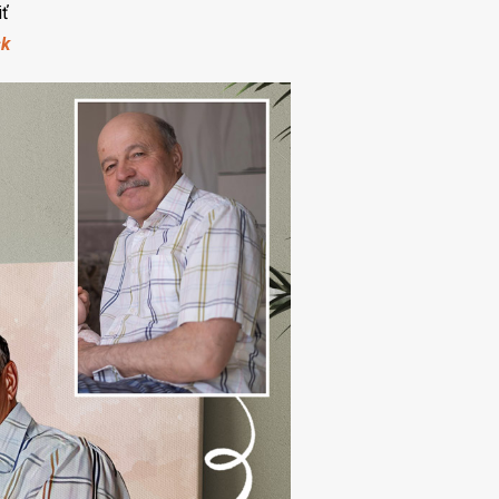
iť
sk