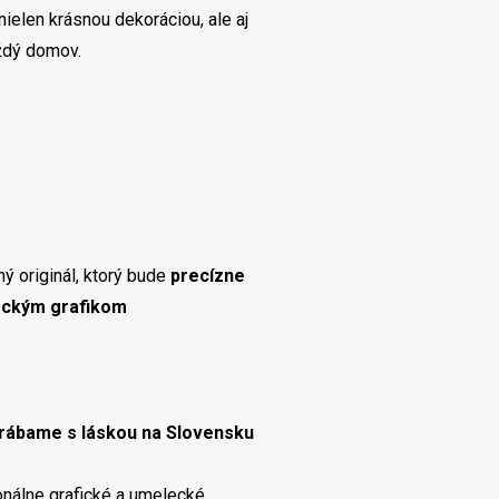
elen krásnou dekoráciou, ale aj
aždý domov.
ý originál, ktorý bude
precízne
eckým grafikom
rábame s láskou na Slovensku
onálne grafické a umelecké