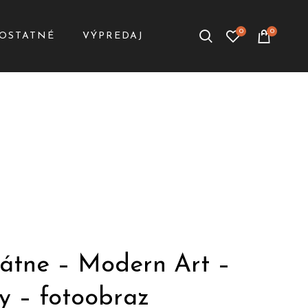
0
0
OSTATNÉ
VÝPREDAJ
látne – Modern Art –
y – fotoobraz