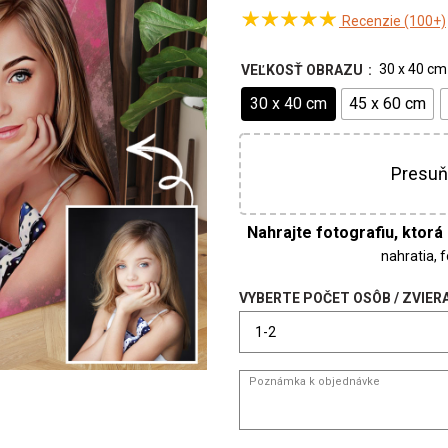
Recenzie (100+)
30 x 40 cm
VEĽKOSŤ OBRAZU
30 x 40 cm
45 x 60 cm
Presuň
nahratia, 
VYBERTE POČET OSÔB / ZVIER