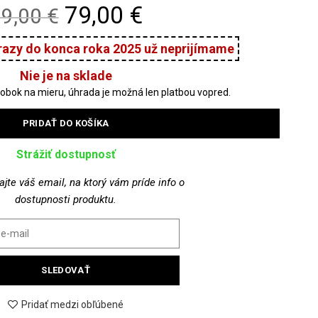
Original
Current
79,00 €
9,00 €
price
price
was:
is:
Nie je na sklade
99,00 €.
79,00 €.
PRIDAŤ DO KOŠÍKA
Strážiť dostupnosť
jte váš email, na ktorý vám príde info o
dostupnosti produktu.
SLEDOVAŤ
Pridať medzi obľúbené