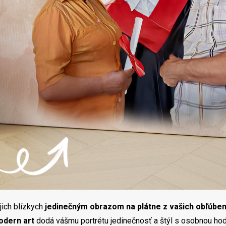
jich blízkych
jedinečným obrazom na plátne z vašich obľúben
odern art
dodá vášmu portrétu jedinečnosť a štýl s osobnou hod