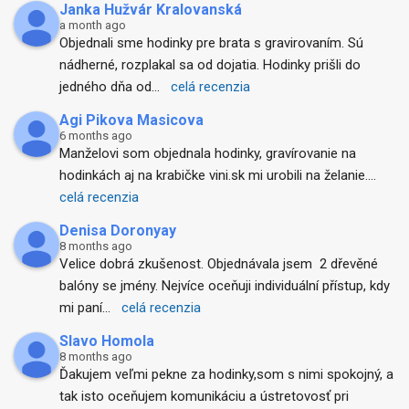
Janka Hužvár Kralovanská
a month ago
Objednali sme hodinky pre brata s gravirovaním. Sú 
nádherné, rozplakal sa od dojatia. Hodinky prišli do 
jedného dňa od
... 
celá recenzia
Agi Pikova Masicova
6 months ago
Manželovi som objednala hodinky, gravírovanie na 
hodinkách aj na krabičke vini.sk mi urobili na želanie.
... 
celá recenzia
Denisa Doronyay
8 months ago
Velice dobrá zkušenost. Objednávala jsem  2 dřevěné 
balóny se jmény. Nejvíce oceňuji individuální přístup, kdy 
mi paní
... 
celá recenzia
Slavo Homola
8 months ago
Ďakujem veľmi pekne za hodinky,som s nimi spokojný, a 
tak isto oceňujem komunikáciu a ústretovosť pri 