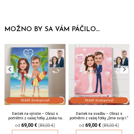
MOŽNO BY SA VÁM PÁČILO...
Strážiť dostupnosť
Strážiť dostupnosť
Darček na výročie – Obraz s
Darček na svadbu – Obraz s
portrétmi z vašej fotky „Láska na
portrétmi z vašej fotky „Sme svoji I.“
pláži“
69,00
€
69,00
€
od
(
)
od
(
)
89,00
€
89,00
€