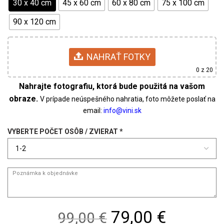
30 x 40 cm
45 x 60 cm
60 x 80 cm
75 x 100 cm
90 x 120 cm
NAHRAŤ FOTKY
0
z 20
V prípade neúspešného nahratia, foto môžete poslať na
email:
VYBERTE POČET OSÔB / ZVIERAT
*
Original
Current
79,00 €
99,00 €