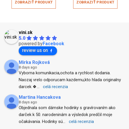
ZOBRAZIŤ PRODUKT
ZOBRAZIŤ PRODUKT
vini.sk
5.0
powered by
Facebook
review us on
Mirka Rojková
8 days ago
Vyborna komunikacia,ochota a rychlost dodania. 
Naozaj vrelo odporucam kazdemu,kto hlada originalny 
darcek 🍀
... 
celá recenzia
Martina Hancakova
8 days ago
Objednala som dámske hodinky s gravírovaním ako 
darček k 50. narodeninám a výsledok predčil moje 
očakávania. Hodinky sú
... 
celá recenzia