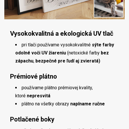
Vysokokvalitná a ekologická UV tlač
pri tlači používame vysokokvalitné
sýte farby
odolné voči UV žiareniu
(netoxické farby
bez
zápachu
,
bezpečné pre ľudí aj zvieratá)
Prémiové plátno
používame plátno prémiovej kvality,
ktoré
nepresvitá
plátno na všetky obrazy
napíname ručne
Potlačené boky