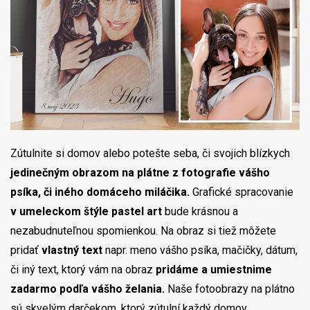
Zútulnite si domov alebo potešte seba, či svojich blízkych
jedinečným obrazom na plátne z fotografie vášho
psíka, či iného domáceho miláčika.
Grafické spracovanie
v umeleckom štýle pastel art
bude krásnou a
nezabudnuteľnou spomienkou. Na obraz si tiež môžete
pridať
vlastný text
napr. meno vášho psíka, mačičky, dátum,
či iný text, ktorý vám na obraz
pridáme a umiestnime
zadarmo podľa vášho želania.
Naše fotoobrazy na plátno
sú skvelým darčekom, ktorý zútulní každý domov.