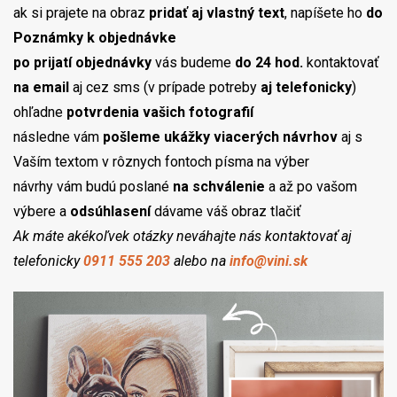
ak si prajete na obraz
pridať aj vlastný text
, napíšete ho
do
Poznámky k objednávke
po prijatí objednávky
vás budeme
do 24 hod.
kontaktovať
na email
aj cez sms (v prípade potreby
aj telefonicky
)
ohľadne
potvrdenia vašich fotografií
následne vám
pošleme ukážky viacerých návrhov
aj s
Vaším textom v rôznych fontoch písma na výber
návrhy vám budú poslané
na schválenie
a až po vašom
výbere a
odsúhlasení
dávame váš obraz tlačiť
Ak máte akékoľvek otázky neváhajte nás kontaktovať aj
telefonicky
0911 555 203
alebo na
info@vini.sk