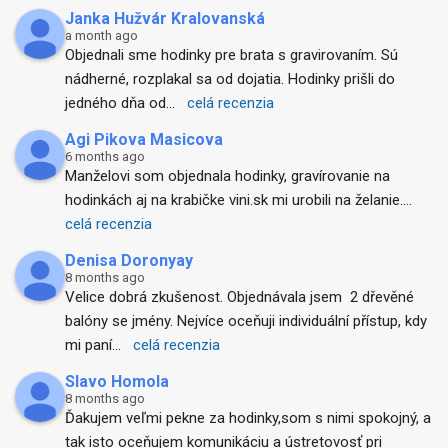
Janka Hužvár Kralovanská
a month ago
Objednali sme hodinky pre brata s gravirovaním. Sú 
nádherné, rozplakal sa od dojatia. Hodinky prišli do 
jedného dňa od
... 
celá recenzia
Agi Pikova Masicova
6 months ago
Manželovi som objednala hodinky, gravírovanie na 
hodinkách aj na krabičke vini.sk mi urobili na želanie.
... 
celá recenzia
Denisa Doronyay
8 months ago
Velice dobrá zkušenost. Objednávala jsem  2 dřevěné 
balóny se jmény. Nejvíce oceňuji individuální přístup, kdy 
mi paní
... 
celá recenzia
Slavo Homola
8 months ago
Ďakujem veľmi pekne za hodinky,som s nimi spokojný, a 
tak isto oceňujem komunikáciu a ústretovosť pri 