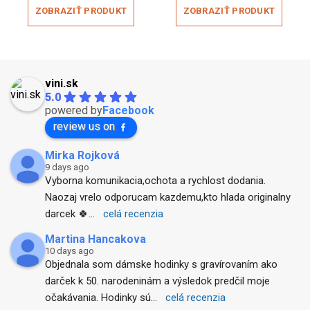
was:
is:
was:
is:
ZOBRAZIŤ PRODUKT
ZOBRAZIŤ PRODUKT
39,00 €.
34,90 €.
39,00 €.
29,90 €.
vini.sk
5.0
powered by
Facebook
review us on
Mirka Rojková
9 days ago
Vyborna komunikacia,ochota a rychlost dodania. 
Naozaj vrelo odporucam kazdemu,kto hlada originalny 
darcek 🍀
... 
celá recenzia
Martina Hancakova
10 days ago
Objednala som dámske hodinky s gravírovaním ako 
darček k 50. narodeninám a výsledok predčil moje 
očakávania. Hodinky sú
... 
celá recenzia