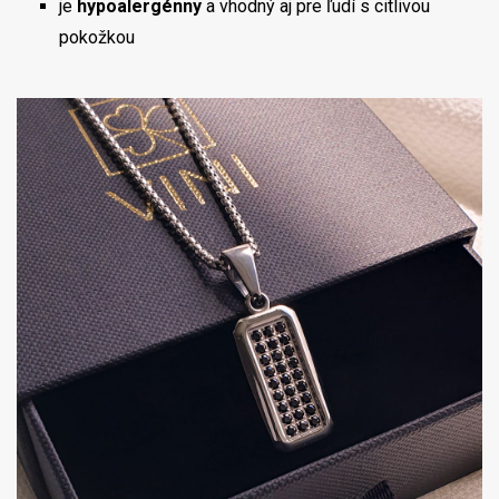
je
hypoalergénny
a vhodný aj pre ľudí s citlivou
pokožkou