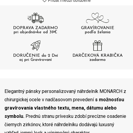
Pridať medzi obľúbené
DOPRAVA ZADARMO
GRAVÍROVANIE
pri objednávke od 39€
podľa želania
DORUČENIE do 2 Dní
DARČEKOVÁ KRABIČKA
aj pri Gravírovaní
zadarmo
Elegantný pánsky personalizovaný náhrdelník MONARCH z
chirurgickej ocele v nadčasovom prevedení
s možnosťou
gravírovania vlastného textu, mena, dátumu alebo
symbolu.
Prednú stranu prívesku zdobí precízne osadenie
čiernych zirkónov, ktoré náhrdelníku dodávajú luxusný
vzhľad, jemný lesk a výnimočný charakter.