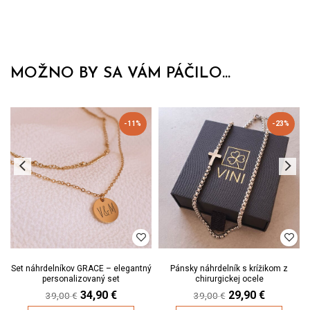
MOŽNO BY SA VÁM PÁČILO...
-11%
-23%
Set náhrdelníkov GRACE – elegantný
Pánsky náhrdelník s krížikom z
personalizovaný set
chirurgickej ocele
Original
Current
Original
Current
34,90
€
29,90
€
39,00
€
39,00
€
price
price
price
price