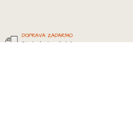
DOPRAVA ZADARMO
Pri objednávke od 39 €
ZÁRUKA 2 ROKY
na všetok tovar
ZÁKAZNÍCKY SERVIS
sme tu pre Vás
GRAVÍROVANIE
podľa želania