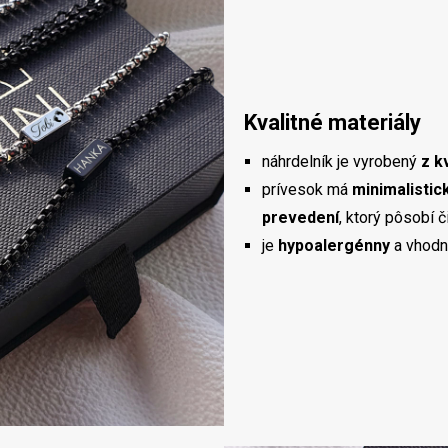
Kvalitné materiály
náhrdelník je vyrobený
z k
prívesok má
minimalistic
prevedení
, ktorý pôsobí 
je
hypoalergénny
a vhodný