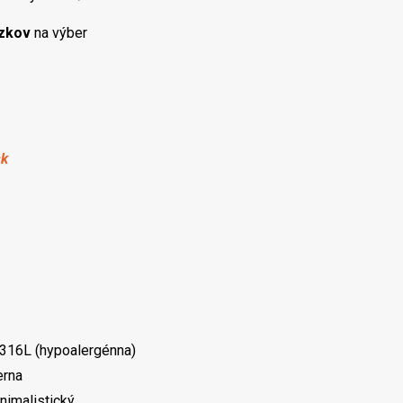
ázkov
na výber
sk
 316L (hypoalergénna)
erna
inimalistický