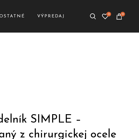
0
0
OSTATNÉ
VÝPREDAJ
delník SIMPLE –
aný z chirurgickej ocele