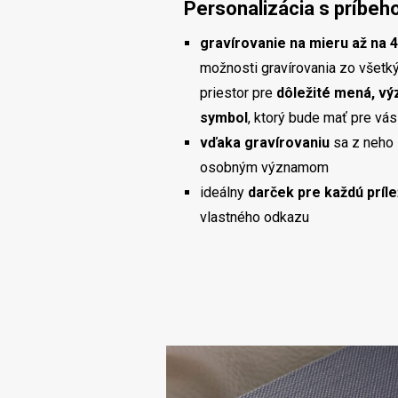
Personalizácia s príbe
gravírovanie na mieru až na 4
možnosti gravírovania zo všetký
priestor pre
dôležité mená, v
symbol
, ktorý bude mať pre vá
vďaka gravírovaniu
sa z neho
osobným významom
ideálny
darček pre každú príle
vlastného odkazu