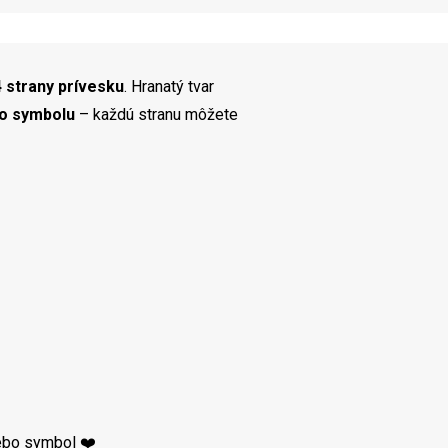
 strany prívesku
. Hranatý tvar
bo symbolu
– každú stranu môžete
alebo symbol ❤️