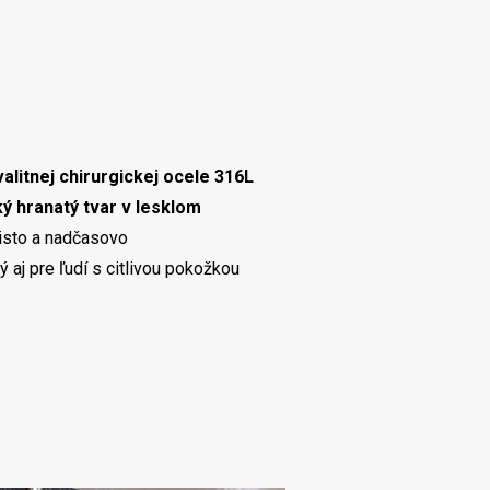
valitnej chirurgickej ocele 316L
ký hranatý tvar v lesklom
čisto a nadčasovo
 aj pre ľudí s citlivou pokožkou