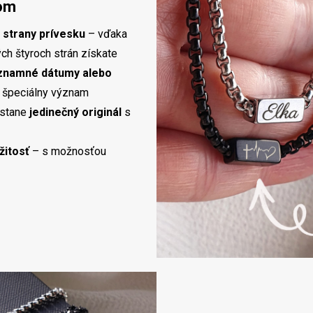
hom
 strany prívesku
– vďaka
ch štyroch strán získate
ýznamné dátumy alebo
s špeciálny význam
 stane
jedinečný originál
s
žitosť
– s možnosťou