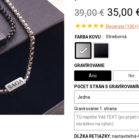
Origina
35,00 
39,00 €
price
Recenzie (100+)
was:
Strieborná
FARBA KOVU
39,00 
GRAVÍROVANIE
Áno
Nie
POČET STRÁN S GRAVÍROVANÍ
Gravírovanie 1. strana
DĹŽKA RETIAZKY:
nastaviteľná 