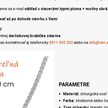
eme na e-mail
náhľad s viacerými typmi písma + motívy obr
vať až po dohode návrhu s Vami
í
ntnej
darčekovej krabičke zdarma
ás kontaktovať aj telefonicky
0911 555 203
alebo na
info@vini.
PARAMETRE
Materiál:
chirurgická oceľ
Farba:
strieborná alebo či
Tvar prívesku:
hranatý, m