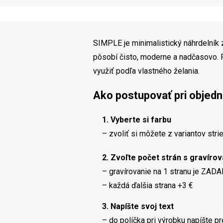
SIMPLE je minimalistický náhrdelník z
pôsobí čisto, moderne a nadčasovo.
využiť podľa vlastného želania.
Ako postupovať pri objedn
1. Vyberte si farbu
– zvoliť si môžete z variantov stri
2. Zvoľte počet strán s gravíro
– gravírovanie na 1 stranu je ZA
– každá ďalšia strana +3 €
3. Napíšte svoj text
– do políčka pri výrobku napíšte pr