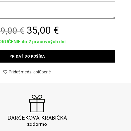
Original
Current
35,00 €
9,00 €
price
price
RUČENIE do 2 pracovných dní
was:
is:
PRIDAŤ DO KOŠÍKA
39,00 €.
35,00 €.
Pridať medzi obľúbené
DARČEKOVÁ KRABIČKA
zadarmo