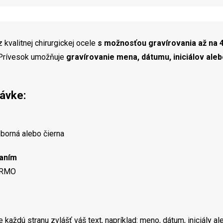
 kvalitnej chirurgickej ocele
s možnosťou gravírovania až na 4
 Prívesok umožňuje
gravírovanie mena, dátumu, iniciálov ale
ávke:
eborná alebo čierna
vaním
DARMO
e každú stranu zvlášť váš text, napríklad: meno, dátum, iniciály 