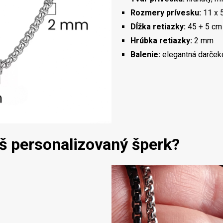
Rozmery prívesku:
11 x 
Dĺžka retiazky:
45 + 5 cm 
Hrúbka retiazky:
2 mm
Balenie:
elegantná darček
áš personalizovaný šperk?