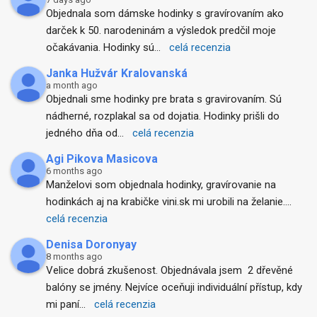
Objednala som dámske hodinky s gravírovaním ako 
darček k 50. narodeninám a výsledok predčil moje 
očakávania. Hodinky sú
... 
celá recenzia
Janka Hužvár Kralovanská
a month ago
Objednali sme hodinky pre brata s gravirovaním. Sú 
nádherné, rozplakal sa od dojatia. Hodinky prišli do 
jedného dňa od
... 
celá recenzia
Agi Pikova Masicova
6 months ago
Manželovi som objednala hodinky, gravírovanie na 
hodinkách aj na krabičke vini.sk mi urobili na želanie.
... 
celá recenzia
Denisa Doronyay
8 months ago
Velice dobrá zkušenost. Objednávala jsem  2 dřevěné 
balóny se jmény. Nejvíce oceňuji individuální přístup, kdy 
mi paní
... 
celá recenzia