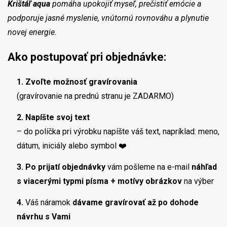
Krištáľ aqua
pomáha upokojiť myseľ, prečistiť emócie a
podporuje jasné myslenie, vnútornú rovnováhu a plynutie
novej energie.
Ako postupovať pri objednávke:
1. Zvoľte možnosť gravírovania
(gravírovanie na prednú stranu je ZADARMO)
2. Napíšte svoj text
– do políčka pri výrobku napíšte váš text, napríklad: meno,
dátum, iniciály alebo symbol ❤️
3. Po prijatí objednávky
vám pošleme na e-mail
náhľad
s viacerými typmi písma + motívy obrázkov
na výber
4.
Váš náramok
dávame gravírovať až po dohode
návrhu s Vami