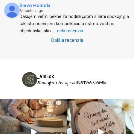
Slavo Homola
8 months ago
Ďakujem veľmi pekne za hodinky,som s nimi spokojný, a 
tak isto oceňujem komunikáciu a ústretovosť pri 
objednávke, ako
... 
celá recenzia
Ďalšia recenzia
_vini.sk
Sledujte nás aj na INSTAGRAME.