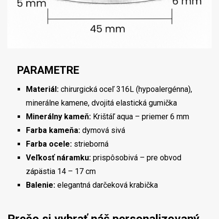
PARAMETRE
Materiál:
chirurgická oceľ 316L (hypoalergénna),
minerálne kamene, dvojitá elastická gumička
Minerálny kameň:
Krištáľ aqua – priemer 6 mm
Farba kameňa:
dymová sivá
Farba ocele:
strieborná
Veľkosť náramku:
prispôsobivá – pre obvod
zápästia 14 – 17 cm
Balenie:
elegantná darčeková krabička