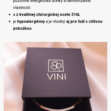
pozitívne energetické účinky a harmonizačné
vlastnosti
a
z kvalitnej chirurgickej ocele 316L
je
hypoalergénny
a je vhodný
aj pre ľudí s citlivou
pokožkou