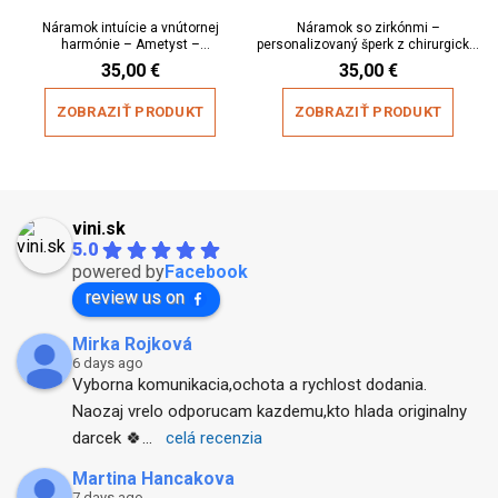
Náramok intuície a vnútornej
Náramok so zirkónmi –
harmónie – Ametyst –
personalizovaný šperk z chirurgickej
personalizovaný
ocele
35,00
€
35,00
€
ZOBRAZIŤ PRODUKT
ZOBRAZIŤ PRODUKT
vini.sk
5.0
powered by
Facebook
review us on
Mirka Rojková
6 days ago
Vyborna komunikacia,ochota a rychlost dodania. 
Naozaj vrelo odporucam kazdemu,kto hlada originalny 
darcek 🍀
... 
celá recenzia
Martina Hancakova
7 days ago