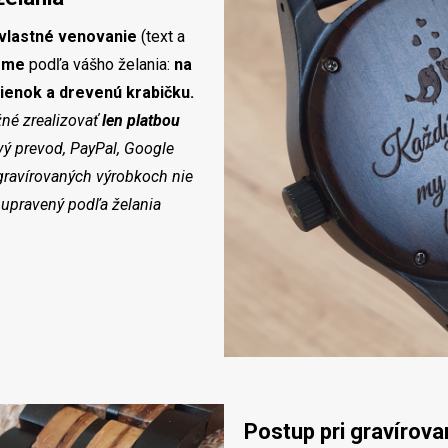
 vlastné venovanie
(text a
eme
podľa vášho želania:
na
ienok a drevenú krabičku.
né zrealizovať
len platbou
vý prevod, PayPal, Google
 gravírovaných výrobkoch nie
 upravený podľa želania
Postup pri gravírova