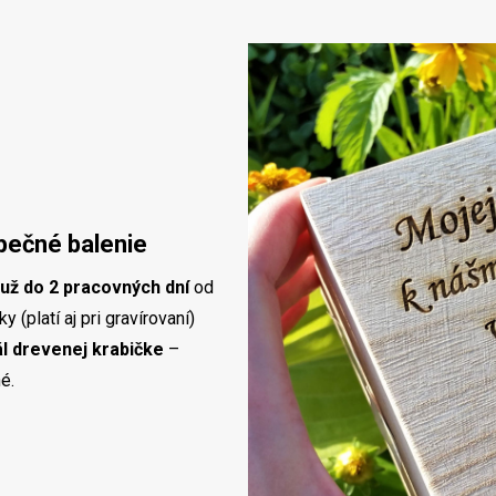
pečné balenie
už do 2 pracovných dní
od
 (platí aj pri gravírovaní)
ál drevenej krabičke
–
é.