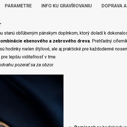
PARAMETRE
INFO KU GRAVÍROVANIU
DOPRAVA A
T
 stanú obľúbeným pánskym doplnkom, ktorý doladí k dokonalosti 
 kombinácie ebenového a zebrového dreva
. Prehľadný cifern
sú hodinky nielen štýlové, ale aj praktické pre každodenné nosen
pre lepšiu viditeľnosť v tme.
 odvahu pozerať sa za obzor.