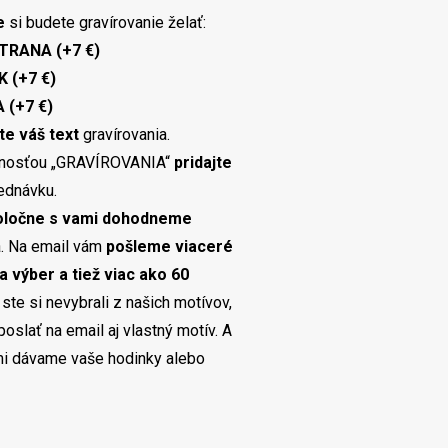
e
si budete gravírovanie želať:
TRANA (+7 €)
 (+7 €)
 (+7 €)
te váš text
gravírovania.
žnosťou „GRAVÍROVANIA“
pridajte
ednávku.
poločne s vami dohodneme
a. Na email vám
pošleme viaceré
a výber a tiež viac ako 60
 ste si nevybrali z našich motívov,
slať na email aj vlastný motív. A
mi dávame vaše hodinky alebo