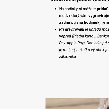
Na hodinky si môžete
pridať
motív) ktorý vám
vygravíruj
zadnú stranu hodiniek, rem
Pri gravírovaní
je úhradu mož
vopred
(Platba kartou, Banko
Pay, Apple Pay). Dobierka pri
je možná, nakoľko výrobok je
zákazníka.