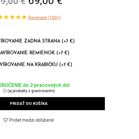
Original
Current
69,00
€
99,00
€
price
price
Recenzie (100+)
was:
is:
99,00 €.
69,00 €.
ÍROVANIE ZADNÁ STRANA (+7 €)
AVÍROVANIE REMIENOK (+7 €)
VÍROVANIE NA KRABIČKU (+7 €)
RUČENIE do 2 pracovných dní
ⓘ (aj produkty s gravírovaním)
PRIDAŤ DO KOŠÍKA
Pridať medzi obľúbené