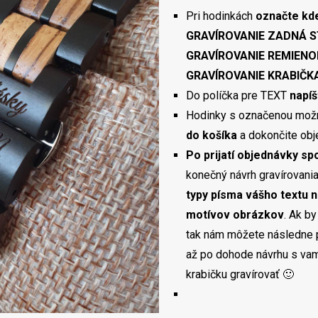
Pri hodinkách
označte kd
GRAVÍROVANIE ZADNÁ S
GRAVÍROVANIE REMIENOK
GRAVÍROVANIE KRABIČKA
Do políčka pre TEXT
napíš
Hodinky s označenou mo
do košíka
a dokončite obj
Po prijatí objednávky s
konečný návrh gravírovani
typy písma vášho textu n
motívov obrázkov
. Ak by
tak nám môžete následne po
až po dohode návrhu s va
krabičku gravírovať 🙂