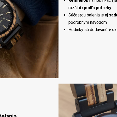
Remienok
na hodinkách j
rozšíriť)
podľa potreby
.
Súčasťou balenia je aj
sad
podrobným návodom.
Hodinky sú dodávané
v or
želania