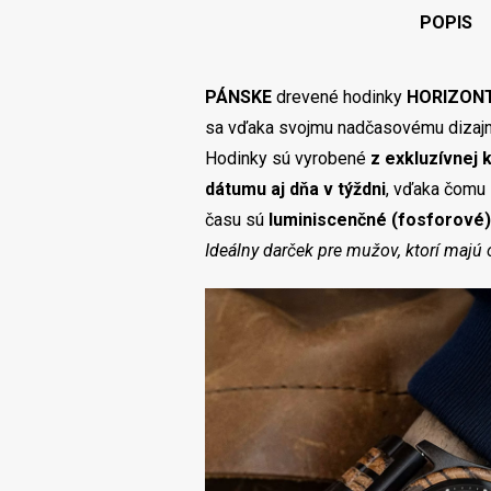
POPIS
PÁNSKE
drevené hodinky
HORIZON
sa vďaka svojmu nadčasovému dizajnu
Hodinky sú vyrobené
z exkluzívnej
dátumu aj dňa v týždni
, vďaka čomu 
času sú
luminiscenčné (fosforové)
Ideálny darček pre mužov, ktorí majú