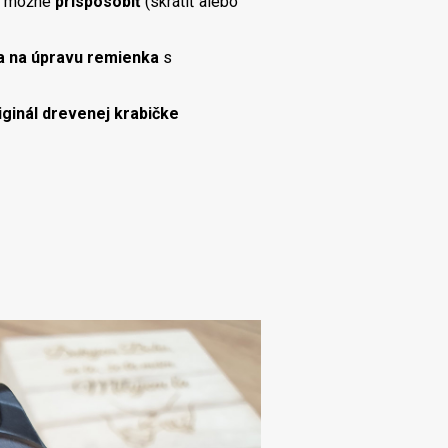
e možné
prispôsobiť
(skrátiť alebo
a na úpravu remienka
s
iginál drevenej krabičke