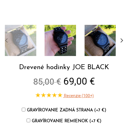
Drevené hodinky JOE BLACK
Original
Current
69,00 €
85,00 €
price
price
Recenzie (100+)
was:
is:
GRAVÍROVANIE ZADNÁ STRANA (+7 €)
85,00 €.
69,00 €
GRAVÍROVANIE REMIENOK (+7 €)