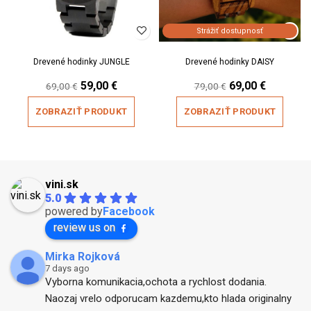
Strážiť dostupnosť
Drevené hodinky JUNGLE
Drevené hodinky DAISY
Original
Current
Original
Current
59,00
€
69,00
€
69,00
€
79,00
€
price
price
price
price
was:
is:
was:
is:
ZOBRAZIŤ PRODUKT
ZOBRAZIŤ PRODUKT
69,00 €.
59,00 €.
79,00 €.
69,00 €.
vini.sk
5.0
powered by
Facebook
review us on
Mirka Rojková
7 days ago
Vyborna komunikacia,ochota a rychlost dodania. 
Naozaj vrelo odporucam kazdemu,kto hlada originalny 