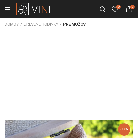
0
0
DOMOV
DREVENÉ HODINKY
PRE MUŽOV
-19%