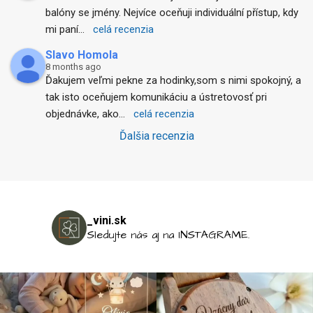
balóny se jmény. Nejvíce oceňuji individuální přístup, kdy 
mi paní
... 
celá recenzia
Slavo Homola
8 months ago
Ďakujem veľmi pekne za hodinky,som s nimi spokojný, a 
tak isto oceňujem komunikáciu a ústretovosť pri 
objednávke, ako
... 
celá recenzia
Ďalšia recenzia
_vini.sk
Sledujte nás aj na INSTAGRAME.