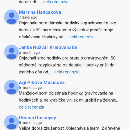
darcek 🍀
... 
celá recenzia
Martina Hancakova
7 days ago
Objednala som dámske hodinky s gravírovaním ako 
darček k 50. narodeninám a výsledok predčil moje 
očakávania. Hodinky sú
... 
celá recenzia
Janka Hužvár Kralovanská
a month ago
Objednali sme hodinky pre brata s gravirovaním. Sú 
nádherné, rozplakal sa od dojatia. Hodinky prišli do 
jedného dňa od
... 
celá recenzia
Agi Pikova Masicova
6 months ago
Manželovi som objednala hodinky, gravírovanie na 
hodinkách aj na krabičke vini.sk mi urobili na želanie.
... 
celá recenzia
Denisa Doronyay
8 months ago
Velice dobrá zkušenost. Objednávala jsem  2 dřevěné 