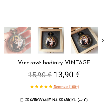
Vreckové hodinky VINTAGE
Original
Current
13,90 €
15,90 €
price
price
Recenzie (100+)
was:
is:
15,90 €.
13,90 €
GRAVÍROVANIE NA KRABIČKU (+7 €)