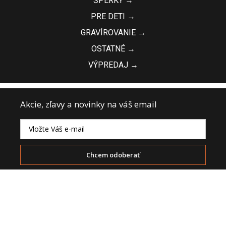
ŠPERKY →
PRE DETI →
GRAVÍROVANIE →
OSTATNÉ →
VÝPREDAJ →
Akcie, zľavy a novinky na váš email
Chcem odoberať
Súhlasím so spracovaním osobných údajov
+421 911 555 203
info@vini.sk