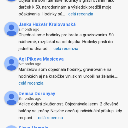
Objednala som dámske hodinky s gravírovaním ako 
darček k 50. narodeninám a výsledok predčil moje 
očakávania. Hodinky sú
... 
celá recenzia
Janka Hužvár Kralovanská
a month ago
Objednali sme hodinky pre brata s gravirovaním. Sú 
nádherné, rozplakal sa od dojatia. Hodinky prišli do 
jedného dňa od
... 
celá recenzia
Agi Pikova Masicova
6 months ago
Manželovi som objednala hodinky, gravírovanie na 
hodinkách aj na krabičke vini.sk mi urobili na želanie.
... 
celá recenzia
Denisa Doronyay
8 months ago
Velice dobrá zkušenost. Objednávala jsem  2 dřevěné 
balóny se jmény. Nejvíce oceňuji individuální přístup, kdy 
mi paní
... 
celá recenzia