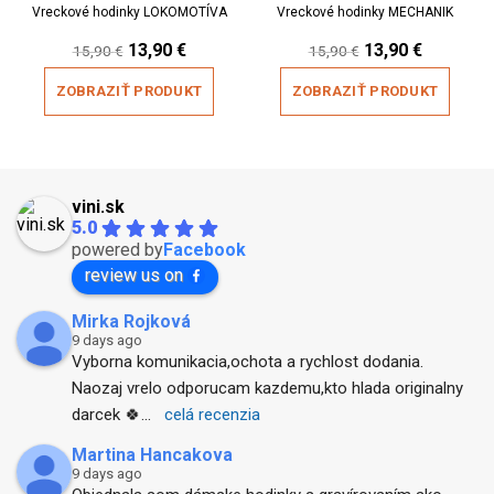
Vreckové hodinky LOKOMOTÍVA
Vreckové hodinky MECHANIK
Original
Current
Original
Current
13,90
€
13,90
€
15,90
€
15,90
€
price
price
price
price
was:
is:
was:
is:
ZOBRAZIŤ PRODUKT
ZOBRAZIŤ PRODUKT
15,90 €.
13,90 €.
15,90 €.
13,90 €.
vini.sk
5.0
powered by
Facebook
review us on
Mirka Rojková
9 days ago
Vyborna komunikacia,ochota a rychlost dodania. 
Naozaj vrelo odporucam kazdemu,kto hlada originalny 
darcek 🍀
... 
celá recenzia
Martina Hancakova
9 days ago