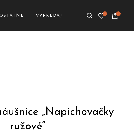
0
0
OSTATNÉ
VÝPREDAJ
náušnice „Napichovačky
ružové“