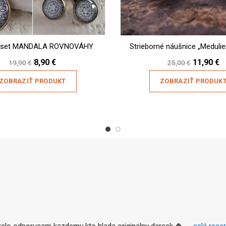
 set MANDALA ROVNOVÁHY
Strieborné náušnice „Medulie
Original
Current
Original
C
8,90
€
11,90
€
19,90
€
25,00
€
price
price
price
pr
was:
is:
was:
is
ZOBRAZIŤ PRODUKT
ZOBRAZIŤ PRODUK
19,90 €.
8,90 €.
25,00 €.
11
relo odporucam kazdemu,kto hlada originalny darcek 🍀
... 
celá rece