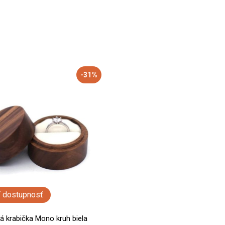
-31%
ť dostupnosť
á krabička Mono kruh biela