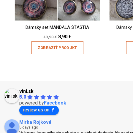
Dámsky set MANDALA ŠŤASTIA
Dámsky
Original
Current
8,90
€
19,90
€
price
price
was:
is:
ZOBRAZIŤ PRODUKT
19,90 €.
8,90 €.
vini.sk
5.0
powered by
Facebook
review us on
Mirka Rojková
5 days ago
Vyborna komunikacia,ochota a rychlost dodania. Naozaj v