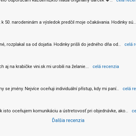
k 50. narodeninám a výsledok predčil moje očakávania. Hodinky sú
..
é, rozplakal sa od dojatia. Hodinky prišli do jedného dňa od
... 
celá 
aj na krabičke vini.sk mi urobili na želanie.
... 
celá recenzia
se jmény. Nejvíce oceňuji individuální přístup, kdy mi paní
... 
celá r
k isto oceňujem komunikáciu a ústretovosť pri objednávke, ako
... 
ce
Ďalšia recenzia