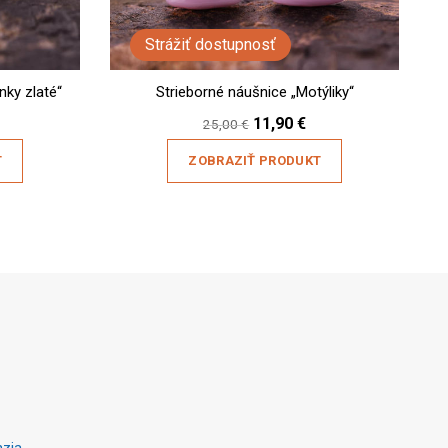
Strážiť dostupnosť
nky zlaté“
Strieborné náušnice „Motýliky“
urrent
Original
Current
11,90
€
25,00
€
ice
price
price
:
was:
is:
T
ZOBRAZIŤ PRODUKT
,90 €.
25,00 €.
11,90 €.
nzia