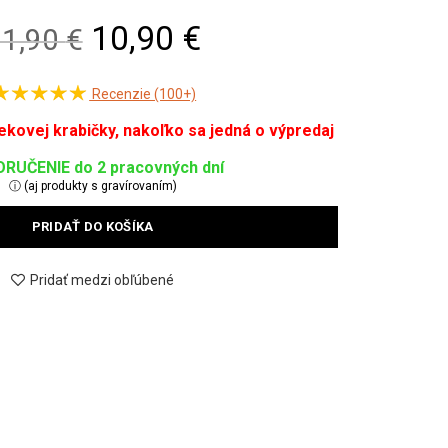
Original
Current
10,90
€
21,90
€
price
price
Recenzie (100+)
was:
is:
21,90 €.
10,90 €.
RUČENIE do 2 pracovných dní
ⓘ (aj produkty s gravírovaním)
PRIDAŤ DO KOŠÍKA
Pridať medzi obľúbené