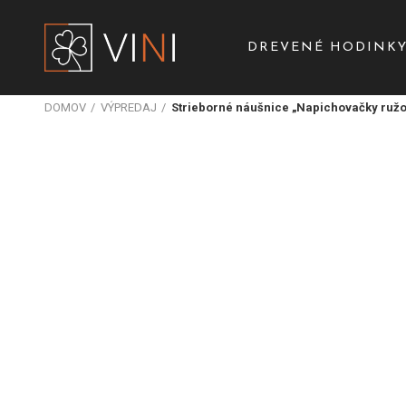
DREVENÉ HODINK
DOMOV
VÝPREDAJ
Strieborné náušnice „Napichovačky ruž