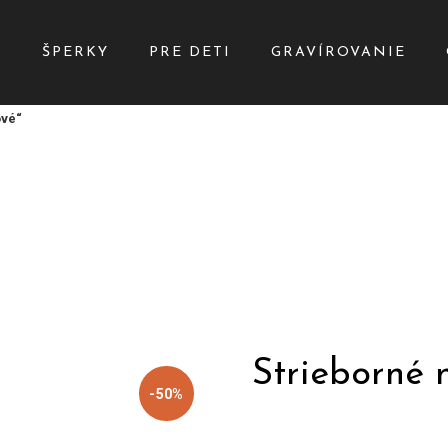
Y
ŠPERKY
PRE DETI
GRAVÍROVANIE
ové“
Strieborné 
-50%