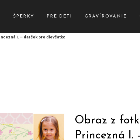
Y
ŠPERKY
PRE DETI
GRAVÍROVANIE
incezná I. – darček pre dievčatko
Obraz z fotk
Princezná I.