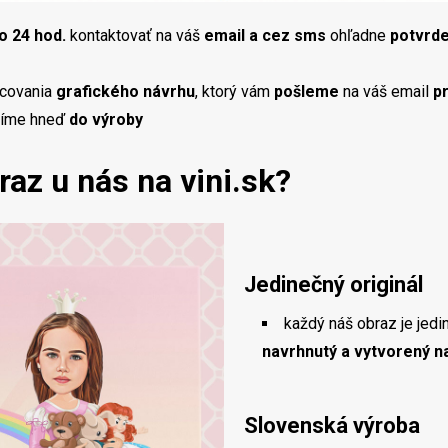
o 24 hod.
kontaktovať na váš
email a cez sms
ohľadne
potvrde
acovania
grafického návrhu
, ktorý vám
pošleme
na váš email
p
tíme hneď
do výroby
raz u nás na vini.sk?
Jedinečný originál
každý náš obraz je jedin
navrhnutý a vytvorený n
Slovenská výroba