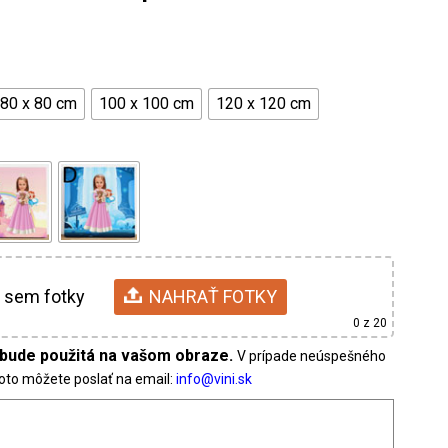
80 x 80 cm
100 x 100 cm
120 x 120 cm
 sem fotky
NAHRAŤ FOTKY
0
z 20
V prípade neúspešného
foto môžete poslať na email: