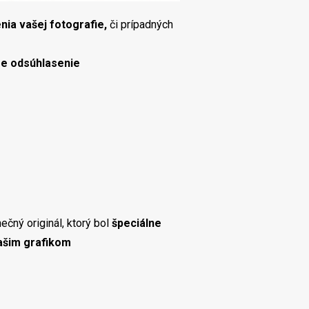
nia vašej fotografie,
či prípadných
re odsúhlasenie
ečný originál, ktorý bol
špeciálne
ašim grafikom