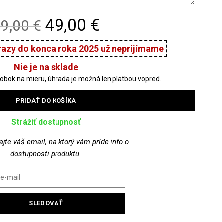
Original
Current
49,00 €
9,00 €
price
price
was:
is:
Nie je na sklade
69,00 €.
49,00 €.
PRIDAŤ DO KOŠÍKA
Strážiť dostupnosť
jte váš email, na ktorý vám príde info o
dostupnosti produktu.
SLEDOVAŤ