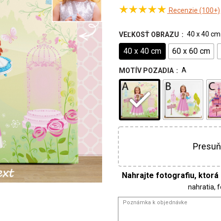
Recenzie (100+)
40 x 40 cm
VEĽKOSŤ OBRAZU
40 x 40 cm
60 x 60 cm
A
MOTÍV POZADIA
Presuň
nahratia, 