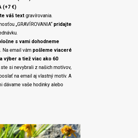
 (+7 €)
te váš text
gravírovania.
žnosťou „GRAVÍROVANIA“
pridajte
ednávku.
poločne s vami dohodneme
a. Na email vám
pošleme viaceré
a výber a tiež viac ako 60
 ste si nevybrali z našich motívov,
slať na email aj vlastný motív. A
mi dávame vaše hodinky alebo