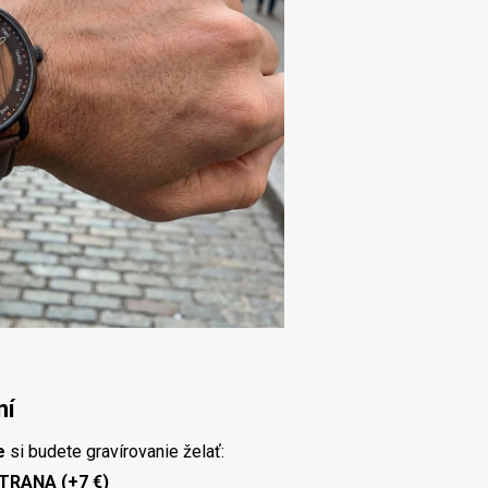
ní
e
si budete gravírovanie želať:
TRANA (+7 €)