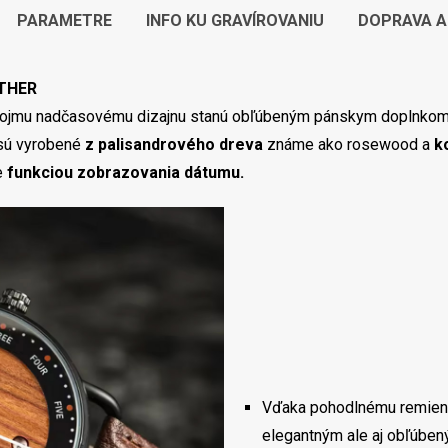
PARAMETRE
INFO KU GRAVÍROVANIU
DOPRAVA A
THER
ojmu nadčasovému dizajnu stanú obľúbeným pánskym doplnkom, k
y sú vyrobené
z palisandrového dreva
známe ako rosewood a
k
e
funkciou zobrazovania dátumu.
Vďaka pohodlnému remie
elegantným ale aj obľúbe