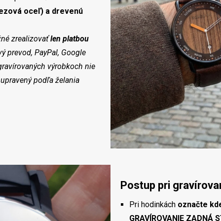
rezová oceľ) a drevenú
né zrealizovať
len platbou
vý prevod, PayPal, Google
 gravírovaných výrobkoch nie
 upravený podľa želania
Postup pri gravírova
Pri hodinkách
označte kd
GRAVÍROVANIE ZADNÁ S