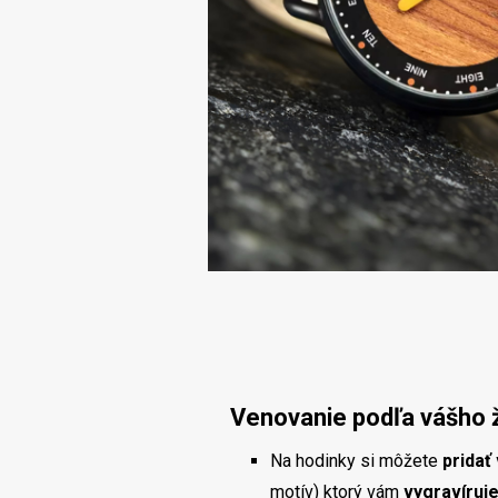
Venovanie podľa vášho 
Na hodinky si môžete
pridať
motív) ktorý vám
vygravíruj