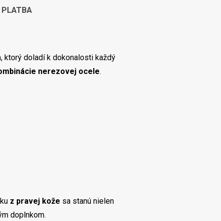
 PLATBA
torý doladí k dokonalosti každý
ombinácie nerezovej ocele
.
nku
z pravej kože
sa stanú nielen
ným doplnkom.