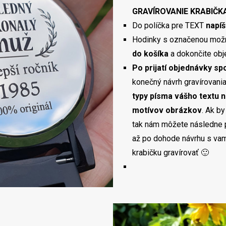
GRAVÍROVANIE KRABIČKA
Do políčka pre TEXT
napíš
Hodinky s označenou mo
do košíka
a dokončite obj
Po prijatí objednávky s
konečný návrh gravírovani
typy písma vášho textu n
motívov obrázkov
. Ak by
tak nám môžete následne po
až po dohode návrhu s va
krabičku gravírovať 🙂