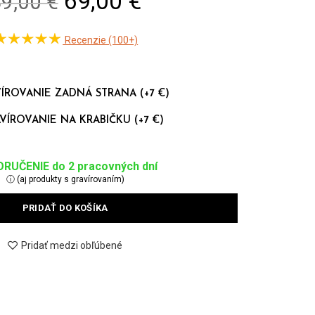
Original
Current
69,00 €
9,00 €
price
price
Recenzie (100+)
was:
is:
89,00 €.
69,00 €.
ÍROVANIE ZADNÁ STRANA (+7 €)
VÍROVANIE NA KRABIČKU (+7 €)
RUČENIE do 2 pracovných dní
ⓘ (aj produkty s gravírovaním)
PRIDAŤ DO KOŠÍKA
Pridať medzi obľúbené