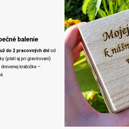
pečné balenie
už do 2 pracovných dní
od
 (platí aj pri gravírovaní)
 drevenej krabičke –
é.