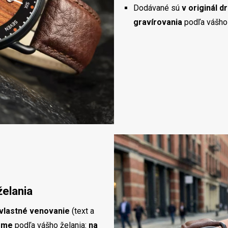
Dodávané sú
v originál 
gravírovania
podľa vášho 
želania
 vlastné venovanie
(text a
eme
podľa vášho želania:
na