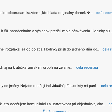
relo odporucam kazdemu,kto hlada originalny darcek 🍀
... 
celá rece
k 50. narodeninám a výsledok predčil moje očakávania. Hodinky sú
..
é, rozplakal sa od dojatia. Hodinky prišli do jedného dňa od
... 
celá 
aj na krabičke vini.sk mi urobili na želanie.
... 
celá recenzia
se jmény. Nejvíce oceňuji individuální přístup, kdy mi paní
... 
celá r
k isto oceňujem komunikáciu a ústretovosť pri objednávke, ako
... 
ce
Ďalšia recenzia