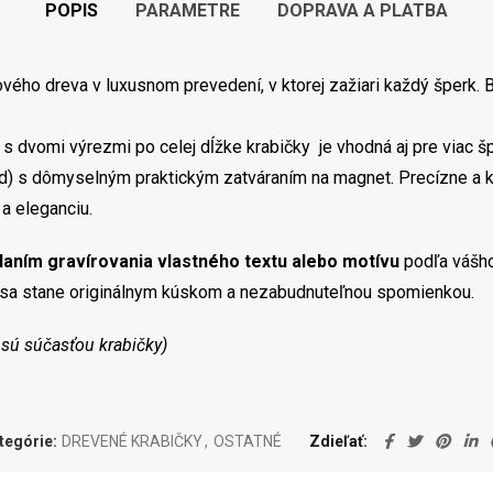
POPIS
PARAMETRE
DOPRAVA A PLATBA
vého dreva v luxusnom prevedení, v ktorej zažiari každý šperk.
s dvomi výrezmi po celej dĺžke krabičky je vhodná aj pre viac šp
od) s dômyselným praktickým zatváraním na magnet. Precízne a 
a eleganciu.
daním
gravírovania vlastného textu alebo motívu
podľa vášho
sa stane originálnym kúskom a nezabudnuteľnou spomienkou.
e sú súčasťou krabičky)
tegórie:
DREVENÉ KRABIČKY
,
OSTATNÉ
Zdieľať