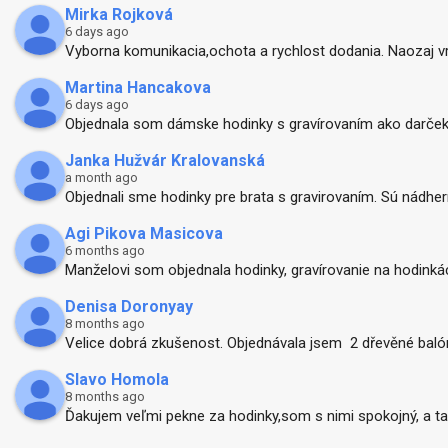
Mirka Rojková
6 days ago
Vyborna komunikacia,ochota a rychlost dodania. Naozaj v
Martina Hancakova
6 days ago
Objednala som dámske hodinky s gravírovaním ako darček 
Janka Hužvár Kralovanská
a month ago
Objednali sme hodinky pre brata s gravirovaním. Sú nádhern
Agi Pikova Masicova
6 months ago
Manželovi som objednala hodinky, gravírovanie na hodinkách 
Denisa Doronyay
8 months ago
Velice dobrá zkušenost. Objednávala jsem  2 dřevěné balóny 
Slavo Homola
8 months ago
Ďakujem veľmi pekne za hodinky,som s nimi spokojný, a ta