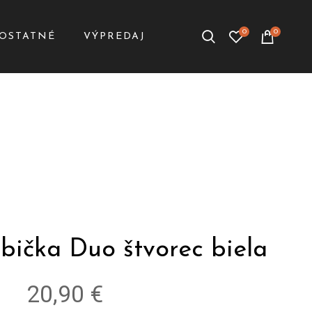
0
0
OSTATNÉ
VÝPREDAJ
bička Duo štvorec biela
20,90 €