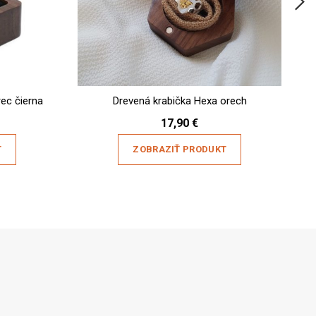
ec čierna
Drevená krabička Hexa orech
Dr
17,90
€
T
ZOBRAZIŤ PRODUKT