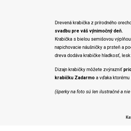
Drevená krabička z prírodného orecho
svadbu pre váš výnimočný deň.
Krabička s bielou semišovou výplňou 
napichovacie náušničky a prsteň a p
dreva dodáva krabičke hladkosť, lesk 
Dizajn krabičky môžete zvýrazniť
pri
krabičku Zadarmo
a vďaka ktorému 
(šperky na foto sú len ilustračné a ni
Ka