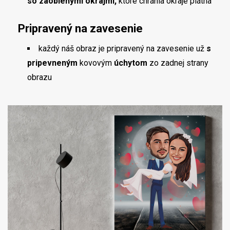
so zaoblenými okrajmi,
ktoré chránia okraje plátna
Pripravený na zavesenie
každý náš obraz je pripravený na zavesenie už
s
pripevneným
kovovým
úchytom
zo zadnej strany
obrazu