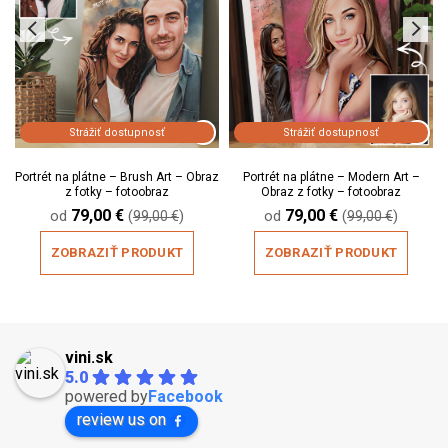
Strážiť dostupnosť
Strážiť dostupnosť
Portrét na plátne – Brush Art – Obraz
Portrét na plátne – Modern Art –
z fotky – fotoobraz
Obraz z fotky – fotoobraz
79,00
€
79,00
€
od
(
)
od
(
)
99,00
€
99,00
€
ZOBRAZIŤ PRODUKT
ZOBRAZIŤ PRODUKT
vini.sk
5.0
powered by
Facebook
review us on