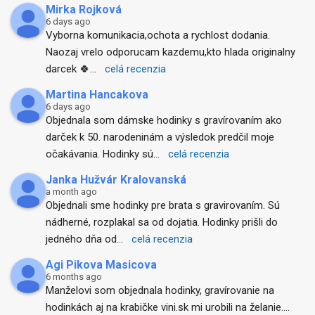
Mirka Rojková
6 days ago
Vyborna komunikacia,ochota a rychlost dodania. 
Naozaj vrelo odporucam kazdemu,kto hlada originalny 
darcek 🍀
... 
celá recenzia
Martina Hancakova
6 days ago
Objednala som dámske hodinky s gravírovaním ako 
darček k 50. narodeninám a výsledok predčil moje 
očakávania. Hodinky sú
... 
celá recenzia
Janka Hužvár Kralovanská
a month ago
Objednali sme hodinky pre brata s gravirovaním. Sú 
nádherné, rozplakal sa od dojatia. Hodinky prišli do 
jedného dňa od
... 
celá recenzia
Agi Pikova Masicova
6 months ago
Manželovi som objednala hodinky, gravírovanie na 
hodinkách aj na krabičke vini.sk mi urobili na želanie.
... 