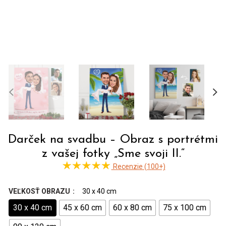
Darček na svadbu – Obraz s portrétmi
z vašej fotky „Sme svoji II.“
Recenzie (100+)
VEĽKOSŤ OBRAZU
30 x 40 cm
30 x 40 cm
45 x 60 cm
60 x 80 cm
75 x 100 cm