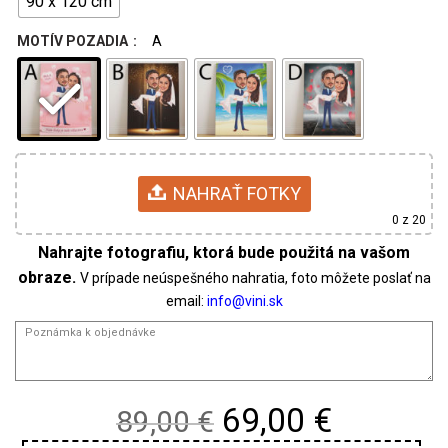
90 x 120 cm
MOTÍV POZADIA
A
NAHRAŤ FOTKY
0
z 20
V prípade neúspešného nahratia, foto môžete poslať na
email:
Original
Current
69,00 €
89,00 €