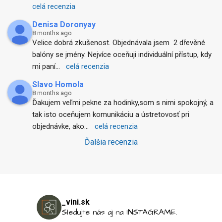
celá recenzia
Denisa Doronyay
8 months ago
Velice dobrá zkušenost. Objednávala jsem  2 dřevěné 
balóny se jmény. Nejvíce oceňuji individuální přístup, kdy 
mi paní
... 
celá recenzia
Slavo Homola
8 months ago
Ďakujem veľmi pekne za hodinky,som s nimi spokojný, a 
tak isto oceňujem komunikáciu a ústretovosť pri 
objednávke, ako
... 
celá recenzia
Ďalšia recenzia
_vini.sk
Sledujte nás aj na INSTAGRAME.